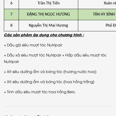
6
Trần Thị Tiến
Xuân n
7
ĐẶNG THỊ NGỌC HƯƠNG
TÂN HY BÌNH
8
Nguyễn Thị Mai Hương
Phố Đ
Các sản phẩm áp dụng cho chương trình :
+ Dầu gội siêu mượt tóc Nutripair
+ Dầu xả siêu mượt tóc Nutripair + Hấp dầu siêu mượt tóc
Nutripair
+ Xit siêu dưỡng ẩm và bóng tóc (hương nước hoa)
+ Xit siêu dưỡng ẩm và bóng tóc (hoa hồng trắng)
+ Tinh dầu siêu mượt tóc hoa hồng Belo.