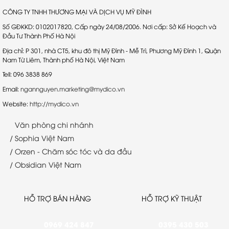
trọng tại Hàn Quốc, làm
chức chuỗi hành trình du
việc trực tiếp cùng đối tác
lịch hè 2025 đến ba điểm
CÔNG TY TNHH THƯƠNG MẠI VÀ DỊCH VỤ MỸ ĐÌNH
chiến lược Obsidian Hàn
đến đặc sắc: Nam Ninh
Số GĐKKD: 0102017820, Cấp ngày 24/08/2006. Nơi cấp: Sở Kế Hoạch và
Quốc.
(Trung Quốc), Nha Trang và
Đầu Tư Thành Phố Hà Nội
Quy Nhơn (Việt Nam). Mỗi
Địa chỉ: P 301, nhà CT5, khu đô thị Mỹ Đình - Mễ Trì, Phương Mỹ Đình 1, Quận
hành trình mang một dấu
Nam Từ Liêm, Thành phố Hà Nội, Việt Nam
ấn riêng, nhưng đều cùng
Tell: 096 3838 869
chung tinh thần kết nối
giữa Obsidian và những
Email:
ngannguyen.marketing@mydico.vn
nhà tạo mẫu tóc chuyên
Website:
http://mydico.vn
nghiệp.
Văn phòng chi nhánh
/ Sophia Việt Nam
/ Orzen - Chăm sóc tóc
và da đầu
/ Obsidian Việt Nam
HỖ TRỢ BÁN HÀNG
HỖ TRỢ KỸ THUẬT
0969 424 847
0395 430 503