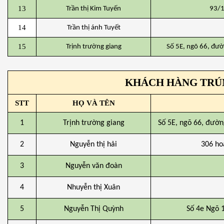
13
Trần thị Kim Tuyến
93/1
14
Trần thị ánh Tuyết
15
Trịnh trường giang
Số 5E, ngõ 66, đườ
KHÁCH HÀNG TRÚNG 
STT
HỌ VÀ TÊN
1
Trịnh trường giang
Số 5E, ngõ 66, đườn
2
Nguyễn thị hải
306 ho
3
Nguyễn văn đoàn
4
Nhuyễn thị Xuân
5
Nguyễn Thị Quỳnh
Số 4e Ngõ 1