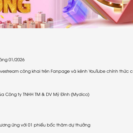
háng 01/2026
livestream công khai trên Fanpage và kênh YouTube chính thức 
 của Công ty TNHH TM & DV Mỹ Đình (Mydico)
tương ứng với 01 phiếu bốc thăm dự thưởng