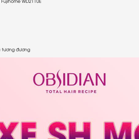
p Fujihome WD211UE
ác tương đương