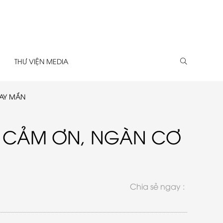
THƯ VIỆN MEDIA
MAY MẮN
LỜI CẢM ƠN, NGÀN CƠ
Chia sẻ ngay :