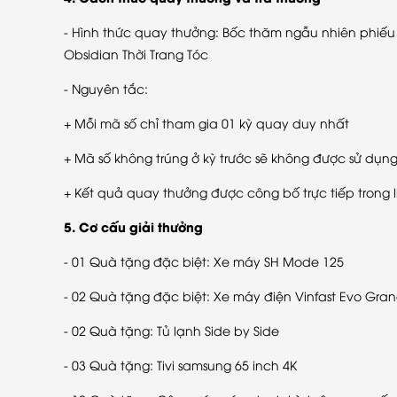
- Hình thức quay thưởng: Bốc thăm ngẫu nhiên phiếu 
Obsidian Thời Trang Tóc
- Nguyên tắc:
+ Mỗi mã số chỉ tham gia 01 kỳ quay duy nhất
+ Mã số không trúng ở kỳ trước sẽ không được sử dụng 
+ Kết quả quay thưởng được công bố trực tiếp trong l
5. Cơ cấu giải thưởng
- 01 Quà tặng đặc biệt: Xe máy SH Mode 125
- 02 Quà tặng đặc biệt: Xe máy điện Vinfast Evo Gra
- 02 Quà tặng: Tủ lạnh Side by Side
- 03 Quà tặng: Tivi samsung 65 inch 4K