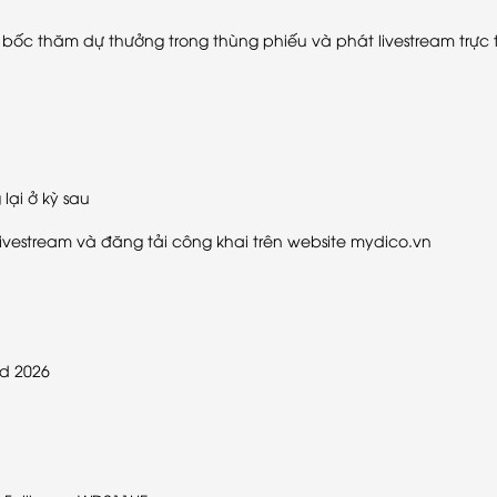
bốc thăm dự thưởng trong thùng phiếu và phát livestream trực 
lại ở kỳ sau
ivestream và đăng tải công khai trên website mydico.vn
nd 2026