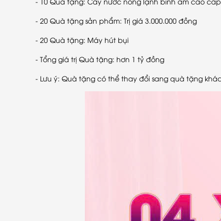
- 10 Quà tặng: Cây nước nóng lạnh bình âm cao cấ
- 20 Quà tặng sản phẩm: Trị giá 3.000.000 đồng
- 20 Quà tặng: Máy hút bụi
- Tổng giá trị Quà tặng: hơn 1 tỷ đồng
- Lưu ý: Quà tặng có thể thay đổi sang quà tặng kh