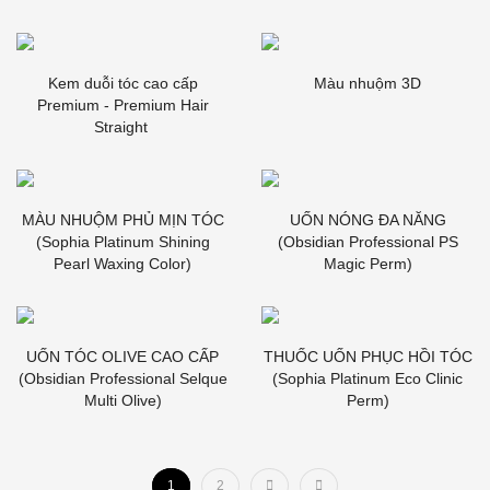
Kem duỗi tóc cao cấp
Màu nhuộm 3D
Premium - Premium Hair
Straight
MÀU NHUỘM PHỦ MỊN TÓC
UỐN NÓNG ĐA NĂNG
(Sophia Platinum Shining
(Obsidian Professional PS
Pearl Waxing Color)
Magic Perm)
UỐN TÓC OLIVE CAO CẤP
THUỐC UỐN PHỤC HỒI TÓC
(Obsidian Professional Selque
(Sophia Platinum Eco Clinic
Multi Olive)
Perm)
1
2