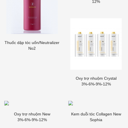
12%
Thuốc dập tóc uốn/Neutralizer
No2
Oxy trợ nhuộm Crystal
3%-6%-9%-12%
Oxy trợ nhuộm New
Kem duỗi tóc Collagen New
3%-6%-9%-12%
Sophia