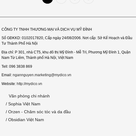
CÔNG TY TNHH THƯƠNG MẠI VÀ DỊCH VỤ MỸ ĐÌNH
Số GĐKKD: 0102017820, Cấp ngày 24/08/2006. Nơi cấp: Sở Kế Hoạch và Đầu
Tư Thành Phố Hà Nội
Địa chỉ: P 301, nhà CT5, khu đô thị Mỹ Đình - Mễ Trì, Phương Mỹ Đình 1, Quận
Nam Từ Liêm, Thành phố Hà Nội, Việt Nam
Tell: 096 3838 869
Email:
ngannguyen.marketing@mydico.vn
Website:
http://mydico.vn
Văn phòng chi nhánh
/ Sophia Việt Nam
/ Orzen - Chăm sóc tóc
và da đầu
/ Obsidian Việt Nam